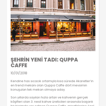
ŞEHRİN YENİ TADI: QUPPA
CAFFE
10/01/2018
Kendine has sıcacık ortamıyla kısa sürede Akaretler’in
en trend mekanı olan Quppa Caffe dört mevsimin
konuşulan tek mekan olmaya aday.
Son yıllarda sayıları hızla artan ve kahvenin gerçek
kâşifleri olan 3. nesil kahve üreticileri arasında başarılı
bir biçimde yer edinen Quppa Caffe, misafirlerine özel