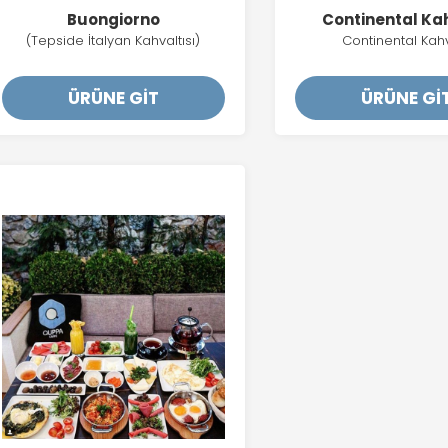
Buongiorno
Continental Ka
(Tepside İtalyan Kahvaltısı)
Continental Kahv
ÜRÜNE GİT
ÜRÜNE Gİ