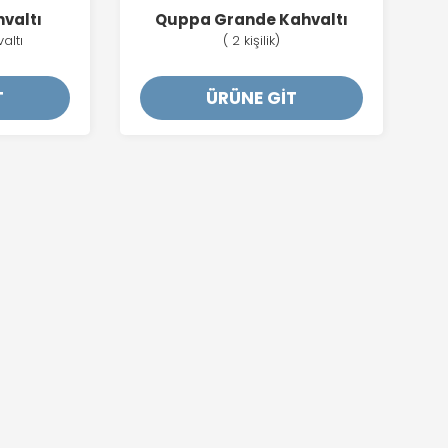
hvaltı
Quppa Grande Kahvaltı
altı
( 2 kişilik)
T
ÜRÜNE GİT