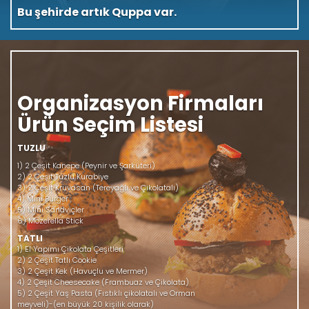
yaşandığı yerdir. Quppa' da kendiniz tazeliğe
bırakın.
Organizasyon Firmaları
Ürün Seçim Listesi
TUZLU
1) 2 Çeşit Kanepe (Peynir ve Şarküteri)
2) 2 Çeşit Tuzlu Kurabiye
3) 2 Çeşit Kruvasan (Tereyağlı ve Çikolatalı)
4) Mini Burger
5) Mini Sandviçler
6) Mozerella Stick
TATLI
1) El Yapımı Çikolata Çeşitleri
2) 2 Çeşit Tatlı Cookie
3) 2 Çeşit Kek (Havuçlu ve Mermer)
4) 2 Çeşit Cheesecake (Frambuaz ve Çikolata)
5) 2 Çeşit Yaş Pasta (Fıstıklı çikolatalı ve Orman
meyveli)-(en büyük 20 kişilik olarak)