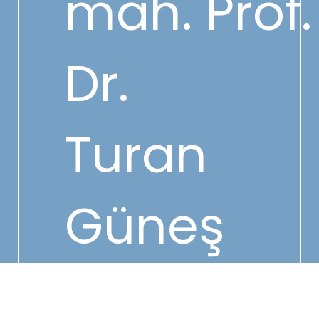
mah. Prof.
Dr.
Turan
Güneş
Cad No