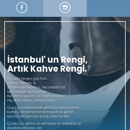
Kendini Tazeliğe Bırak
Quppa Caffe, orijinal kahve çekirdeklerinden
gelen muhteşem aromalar, günlük taze
yiyecekler ve etkileyici ambiyansı ile İtalyan
tarzı zevkler sunar. Quppa Caffe’nin
kahvelerinde, tasarımlarında, şıklığında,
lezzetinde, kalitesinde, tazeliğinde ve
rafineliğinde, İtalyan esintileri hissedilir.
Quppa Caffe günün en zevkli anlarının