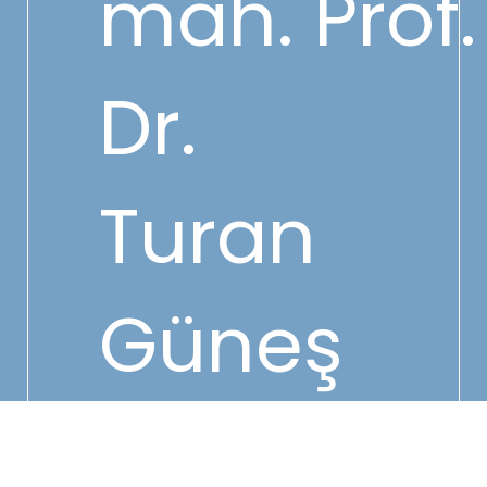
mah. Prof.
Dr.
Turan
Güneş
Cad No