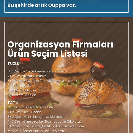
yaşandığı yerdir. Quppa' da kendiniz tazeliğe
bırakın.
Organizasyon Firmaları
Ürün Seçim Listesi
TUZLU
1) 2 Çeşit Kanepe (Peynir ve Şarküteri)
2) 2 Çeşit Tuzlu Kurabiye
3) 2 Çeşit Kruvasan (Tereyağlı ve Çikolatalı)
4) Mini Burger
5) Mini Sandviçler
6) Mozerella Stick
TATLI
1) El Yapımı Çikolata Çeşitleri
2) 2 Çeşit Tatlı Cookie
3) 2 Çeşit Kek (Havuçlu ve Mermer)
4) 2 Çeşit Cheesecake (Frambuaz ve Çikolata)
5) 2 Çeşit Yaş Pasta (Fıstıklı çikolatalı ve Orman
meyveli)-(en büyük 20 kişilik olarak)