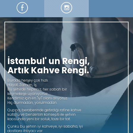
Kendini Tazeliğe Bırak
Quppa Caffe, orijinal kahve çekirdeklerinden
gelen muhteşem aromalar, günlük taze
yiyecekler ve etkileyici ambiyansı ile İtalyan
tarzı zevkler sunar. Quppa Caffe’nin
kahvelerinde, tasarımlarında, şıklığında,
lezzetinde, kalitesinde, tazeliğinde ve
rafineliğinde, İtalyan esintileri hissedilir.
Quppa Caffe günün en zevkli anlarının