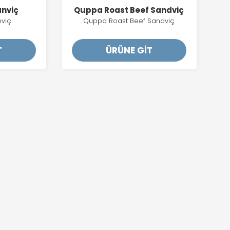
nviç
Quppa Roast Beef Sandviç
viç
Quppa Roast Beef Sandviç
T
ÜRÜNE GİT